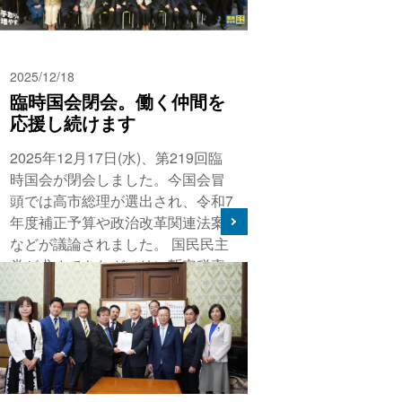
2025/12/18
臨時国会閉会。働く仲間を
応援し続けます
2025年12月17日(水)、第219回臨
時国会が閉会しました。今国会冒
頭では高市総理が選出され、令和7
年度補正予算や政治改革関連法案
などが議論されました。 国民民主
党が求めてきたガソリン暫定税率
が5