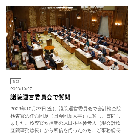
質疑
2023/10/27
議院運営委員会で質問
2023年10月27日(金)、議院運営委員会で会計検査院
検査官の任命同意（国会同意人事）に関し、質問し
ました。検査官候補者の原田祐平参考人（現会計検
査院事務総長）から所信を伺ったのち、①事務総長