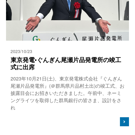
2023/10/23
東京発電•ぐんぎん尾瀬片品発電所の竣工
式に出席
2023年10月21日(土)、東京発電株式会社『ぐんぎん
尾瀬片品発電所』(＠群馬県片品村土出)の竣工式、お
披露目会にお招きいただきました。午前中、ネーミ
ングライツを取得した群馬銀行の皆さま、設計をさ
れ