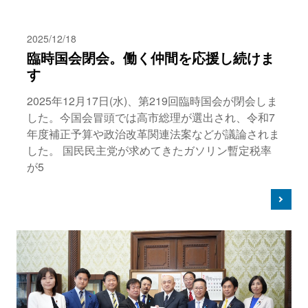
2025/12/18
臨時国会閉会。働く仲間を応援し続けま
す
2025年12月17日(水)、第219回臨時国会が閉会しま
した。今国会冒頭では高市総理が選出され、令和7
年度補正予算や政治改革関連法案などが議論されま
した。 国民民主党が求めてきたガソリン暫定税率
が5