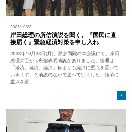
2023/10/23
岸田総理の所信演説を聞く。『国民に直
接届く』緊急経済対策を申し入れ
2023年10月23日(月)、衆参両院の本会議にて、岸田
総理大臣から所信表明演説がありました。総理は
「経済、経済、経済」何よりも経済に重点を置いて
いきます、と演説のなかで述べていました。経済に
重点を置