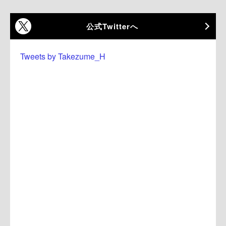
公式Twitterへ
Tweets by Takezume_H