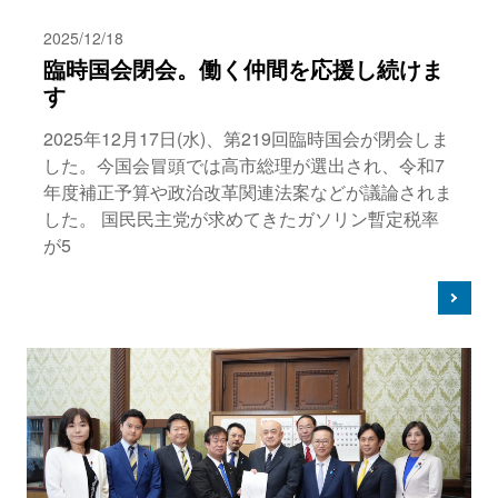
2025/12/18
臨時国会閉会。働く仲間を応援し続けま
す
2025年12月17日(水)、第219回臨時国会が閉会しま
した。今国会冒頭では高市総理が選出され、令和7
年度補正予算や政治改革関連法案などが議論されま
した。 国民民主党が求めてきたガソリン暫定税率
が5