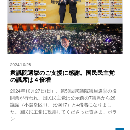
2024/10/28
衆議院選挙のご支援に感謝。国民民主党
の議席は４倍増
2024年10月27日(日）、第50回衆議院議員選挙の投
開票が行われ、国民民主党は公示前の7議席から28
議席（小選挙区11、比例17）と4倍増になりまし
た。国民民主党に投票してくださった皆さま、ボラ
ン