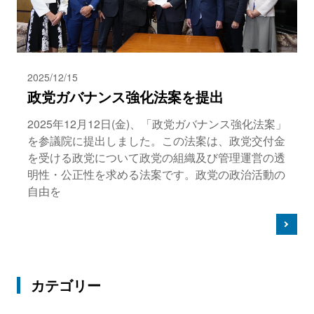
2025/12/15
政党ガバナンス強化法案を提出
2025年12月12日(金)、「政党ガバナンス強化法案」
を参議院に提出しました。この法案は、政党交付金
を受ける政党について政党の組織及び管理運営の透
明性・公正性を求める法案です。政党の政治活動の
自由を
カテゴリー