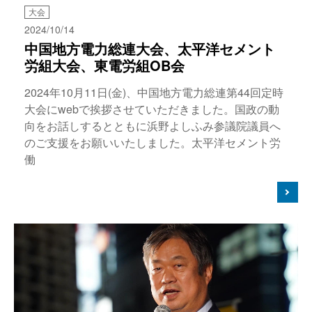
大会
2024/10/14
中国地方電力総連大会、太平洋セメント
労組大会、東電労組OB会
2024年10月11日(金)、中国地方電力総連第44回定時
大会にwebで挨拶させていただきました。国政の動
向をお話しするとともに浜野よしふみ参議院議員へ
のご支援をお願いいたしました。太平洋セメント労
働