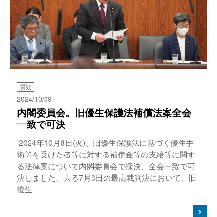
質疑
2024/10/09
内閣委員会。旧優生保護法補償法案全会
一致で可決
2024年10月8日(火)、旧優生保護法に基づく優生手
術等を受けた者等に対する補償金等の支給等に関す
る法律案について内閣委員会で採決、全会一致で可
決しました。去る7月3日の最高裁判決において、旧
優生