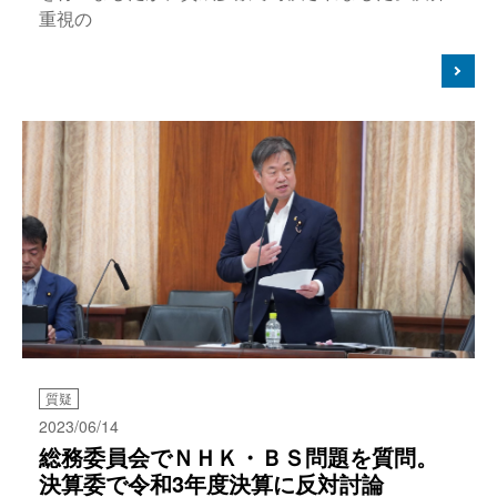
重視の
質疑
2023/06/14
総務委員会でＮＨＫ・ＢＳ問題を質問。
決算委で令和3年度決算に反対討論