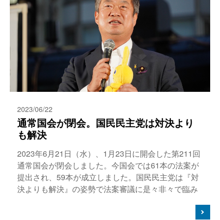
2023/06/22
通常国会が閉会。国民民主党は対決より
も解決
2023年6月21日（水）、1月23日に開会した第211回
通常国会が閉会しました。今国会では61本の法案が
提出され、59本が成立しました。国民民主党は『対
決よりも解決』の姿勢で法案審議に是々非々で臨み