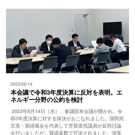
2023/06/14
本会議で令和3年度決算に反対を表明。エ
ネルギー分野の公約を検討
2023年6月14日（水）、参議院本会議が開かれ、令
和3年度決算に対する採決がおこなれました。国民民
主党・新緑風会を代表して芳賀道也議員が反対討論
を行いましたが、賛成多数で可決されました。決算