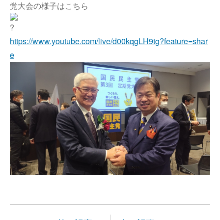
党大会の様子はこちら
https://www.youtube.com/live/d00kqgLH9tg?feature=shar
e