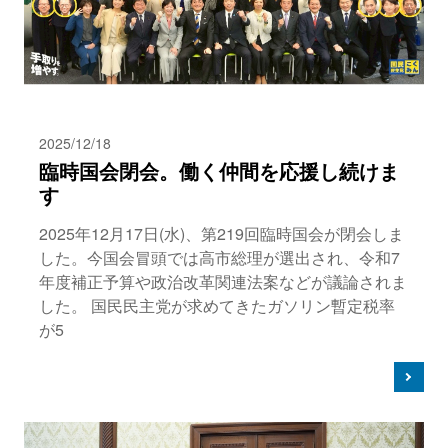
2025/12/18
臨時国会閉会。働く仲間を応援し続けま
す
2025年12月17日(水)、第219回臨時国会が閉会しま
した。今国会冒頭では高市総理が選出され、令和7
年度補正予算や政治改革関連法案などが議論されま
した。 国民民主党が求めてきたガソリン暫定税率
が5