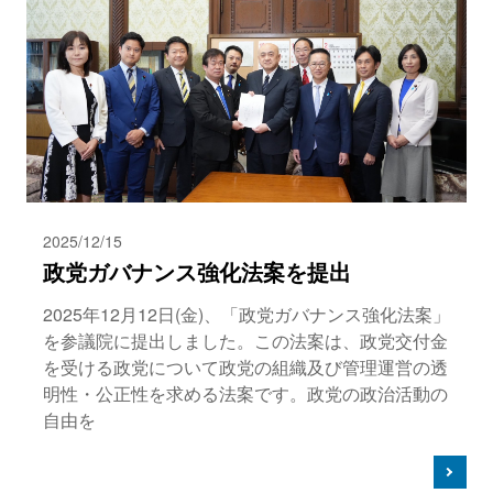
2025/12/15
政党ガバナンス強化法案を提出
2025年12月12日(金)、「政党ガバナンス強化法案」
を参議院に提出しました。この法案は、政党交付金
を受ける政党について政党の組織及び管理運営の透
明性・公正性を求める法案です。政党の政治活動の
自由を