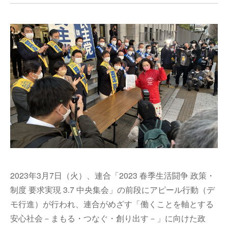
2023年3月7日（火）、連合「2023 春季生活闘争 政策・
制度 要求実現 3.7 中央集会」の前段にアピール行動（デ
モ行進）が行われ、連合がめざす「働くことを軸とする
安心社会－まもる・つなぐ・創り出す－」に向けた政