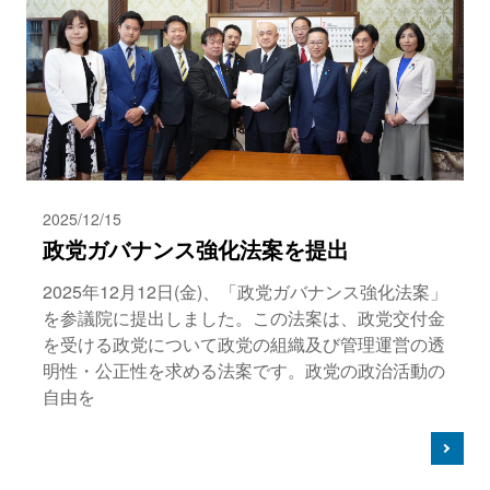
2025/12/15
政党ガバナンス強化法案を提出
2025年12月12日(金)、「政党ガバナンス強化法案」
を参議院に提出しました。この法案は、政党交付金
を受ける政党について政党の組織及び管理運営の透
明性・公正性を求める法案です。政党の政治活動の
自由を