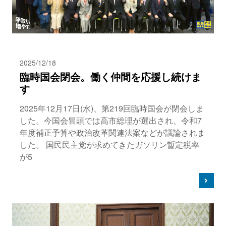
2025/12/18
臨時国会閉会。働く仲間を応援し続けま
す
2025年12月17日(水)、第219回臨時国会が閉会しま
した。今国会冒頭では高市総理が選出され、令和7
年度補正予算や政治改革関連法案などが議論されま
した。 国民民主党が求めてきたガソリン暫定税率
が5