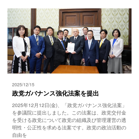
2025/12/15
政党ガバナンス強化法案を提出
2025年12月12日(金)、「政党ガバナンス強化法案」
を参議院に提出しました。この法案は、政党交付金
を受ける政党について政党の組織及び管理運営の透
明性・公正性を求める法案です。政党の政治活動の
自由を