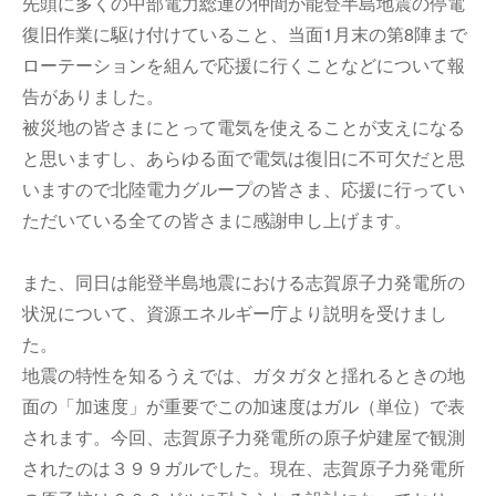
先頭に多くの中部電力総連の仲間が能登半島地震の停電
復旧作業に駆け付けていること、当面1月末の第8陣まで
ローテーションを組んで応援に行くことなどについて報
告がありました。
被災地の皆さまにとって電気を使えることが支えになる
と思いますし、あらゆる面で電気は復旧に不可欠だと思
いますので北陸電力グループの皆さま、応援に行ってい
ただいている全ての皆さまに感謝申し上げます。
また、同日は
能登半島地震における志賀原子力発電所の
状況について、資源エネルギー庁より説明を受けまし
た。
地震の特性を知るうえでは、ガタガタと揺れるときの地
面の「加速度」が重要でこの加速度はガル（単位）で表
されます。今回、志賀原子力発電所の原子炉建屋で観測
されたのは３９９ガルでした。現在、志賀原子力発電所