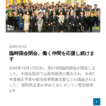
2025/12/18
臨時国会閉会。働く仲間を応援し続けま
す
2025年12月17日(水)、第219回臨時国会が閉会しま
した。今国会冒頭では高市総理が選出され、令和7
年度補正予算や政治改革関連法案などが議論されま
した。 国民民主党が求めてきたガソリン暫定税率
が5