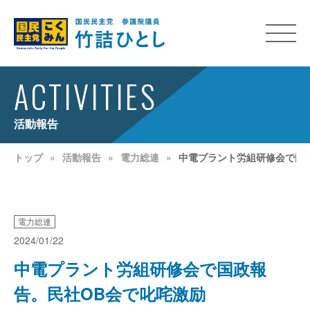
ACTIVITIES
活動報告
トップ
活動報告
電力総連
中電プラント労組研修会で国
電力総連
2024/01/22
中電プラント労組研修会で国政報
告。民社OB会で叱咤激励