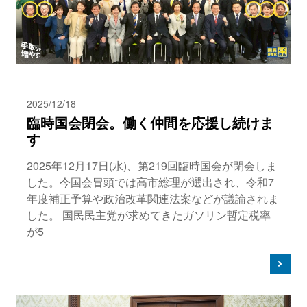
2025/12/18
臨時国会閉会。働く仲間を応援し続けま
す
2025年12月17日(水)、第219回臨時国会が閉会しま
した。今国会冒頭では高市総理が選出され、令和7
年度補正予算や政治改革関連法案などが議論されま
した。 国民民主党が求めてきたガソリン暫定税率
が5