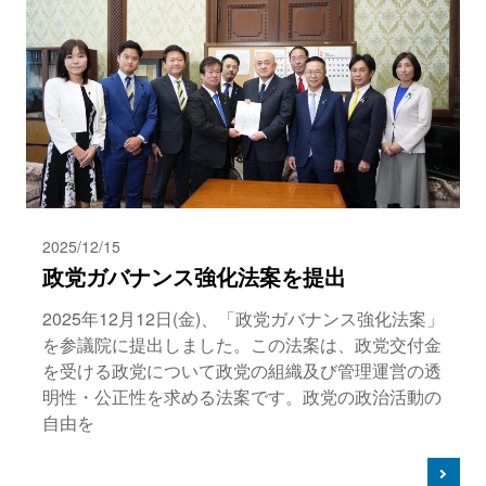
2025/12/15
政党ガバナンス強化法案を提出
2025年12月12日(金)、「政党ガバナンス強化法案」
を参議院に提出しました。この法案は、政党交付金
を受ける政党について政党の組織及び管理運営の透
明性・公正性を求める法案です。政党の政治活動の
自由を