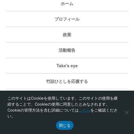
ホーム
プロフィール
政策
活動報告
Take's eye
竹詰ひとしを応援する
個人情報保護方針
このサイトはCookieを使用しています。このサイトの使用を継
続することで、Cookieの使用に同意したとみなされます。
Cookieの管理方法を含む詳細については
こちら
をご確認くださ
い。
© 竹詰ひとし事務所
閉じる