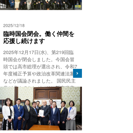
2025/12/18
臨時国会閉会。働く仲間を
応援し続けます
2025年12月17日(水)、第219回臨
時国会が閉会しました。今国会冒
頭では高市総理が選出され、令和7
年度補正予算や政治改革関連法案
などが議論されました。 国民民主
党が求めてきたガソリン暫定税率
が5