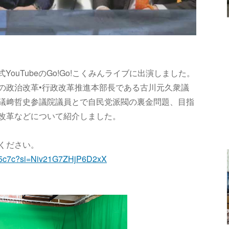
YouTubeのGo!Go!こくみんライブに出演しました。
の政治改革•行政改革推進本部長である古川元久衆議
礒﨑哲史参議院議員とで自民党派閥の裏金問題、目指
改革などについて紹介しました。
覧ください。
G55c7c?si=Niv21G7ZHjP6D2xX