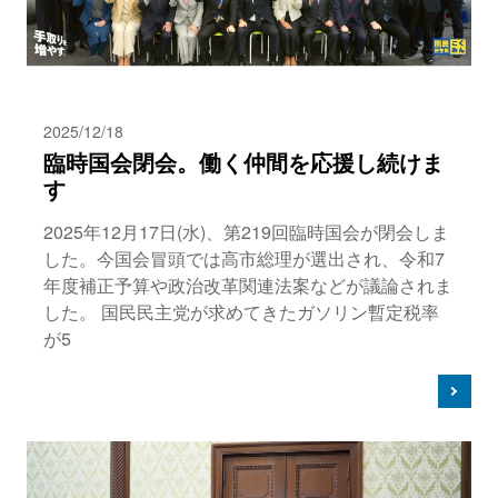
2025/12/18
臨時国会閉会。働く仲間を応援し続けま
す
2025年12月17日(水)、第219回臨時国会が閉会しま
した。今国会冒頭では高市総理が選出され、令和7
年度補正予算や政治改革関連法案などが議論されま
した。 国民民主党が求めてきたガソリン暫定税率
が5