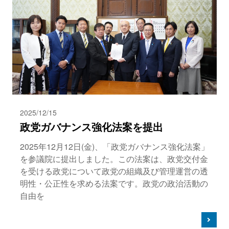
2025/12/15
政党ガバナンス強化法案を提出
2025年12月12日(金)、「政党ガバナンス強化法案」
を参議院に提出しました。この法案は、政党交付金
を受ける政党について政党の組織及び管理運営の透
明性・公正性を求める法案です。政党の政治活動の
自由を