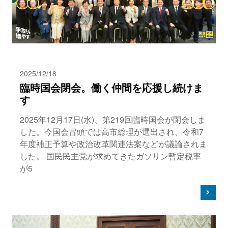
2025/12/18
臨時国会閉会。働く仲間を応援し続けま
す
2025年12月17日(水)、第219回臨時国会が閉会しま
した。今国会冒頭では高市総理が選出され、令和7
年度補正予算や政治改革関連法案などが議論されま
した。 国民民主党が求めてきたガソリン暫定税率
が5