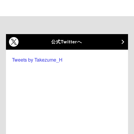
公式Twitterへ
Tweets by Takezume_H