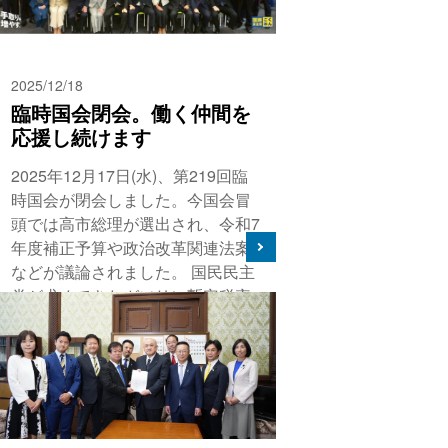
2025/12/18
臨時国会閉会。働く仲間を
応援し続けます
2025年12月17日(水)、第219回臨
時国会が閉会しました。今国会冒
頭では高市総理が選出され、令和7
年度補正予算や政治改革関連法案
などが議論されました。 国民民主
党が求めてきたガソリン暫定税率
が5