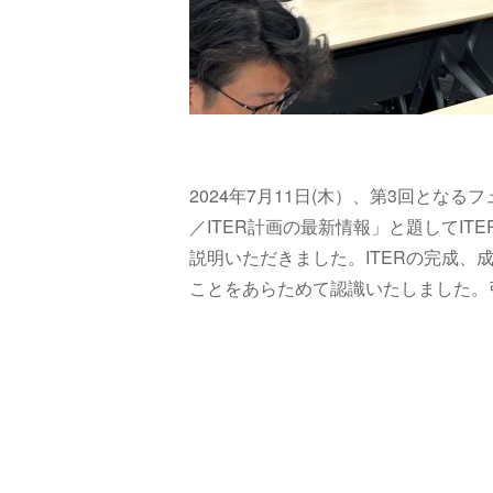
2024年
7月11日(木）、
第3回となるフ
／ITER計画の最新情報」と題してI
説明いただきました。ITERの完成
ことをあらためて認識いたしました。