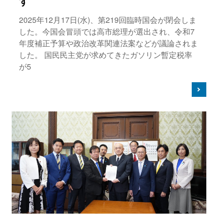
す
2025年12月17日(水)、第219回臨時国会が閉会しま
した。今国会冒頭では高市総理が選出され、令和7
年度補正予算や政治改革関連法案などが議論されま
した。 国民民主党が求めてきたガソリン暫定税率
が5