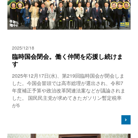
2025/12/18
臨時国会閉会。働く仲間を応援し続けま
す
2025年12月17日(水)、第219回臨時国会が閉会しま
した。今国会冒頭では高市総理が選出され、令和7
年度補正予算や政治改革関連法案などが議論されま
した。 国民民主党が求めてきたガソリン暫定税率
が5