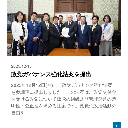
2025/12/15
政党ガバナンス強化法案を提出
2025年12月12日(金)、「政党ガバナンス強化法案」
を参議院に提出しました。この法案は、政党交付金
を受ける政党について政党の組織及び管理運営の透
明性・公正性を求める法案です。政党の政治活動の
自由を