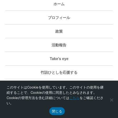
ホーム
プロフィール
政策
活動報告
Take's eye
竹詰ひとしを応援する
個人情報保護方針
このサイトはCookieを使用しています。このサイトの使用を継
続することで、Cookieの使用に同意したとみなされます。
Cookieの管理方法を含む詳細については
こちら
をご確認くださ
い。
© 竹詰ひとし事務所
閉じる