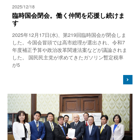
2025/12/18
臨時国会閉会。働く仲間を応援し続けま
す
2025年12月17日(水)、第219回臨時国会が閉会しま
した。今国会冒頭では高市総理が選出され、令和7
年度補正予算や政治改革関連法案などが議論されま
した。 国民民主党が求めてきたガソリン暫定税率
が5