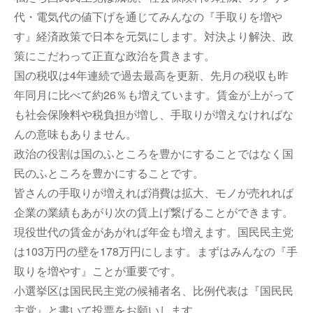
代・電気代の値下げを通じてみんなの『手取りを増や
す』経済政策で日本を元気にします。対決より解決、政
策にこだわって正直な政治を貫きます。
国の税収は4年連続で過去最高を更新、先月の税収も昨
年同月に比べて約26％も増えています。賃金が上がって
も社会保険料や税負担が増し、手取りが増えなければな
んの意味もありません。
政治の役割は国のふところを豊かにすることではなく国
民のふところを豊かにすることです。
皆さんの手取りが増えれば消費は拡大、モノが売れれば
企業の業績もあがり次の賃上げ繋げることができます。
現役世代の賃金があがれば年金も増えます。国民民主党
は103万円の壁を178万円にします。まずはみんなの『手
取りを増やす』ことが重要です。
小選挙区は国民民主党の候補者名、比例代表は『国民民
主党』と書いて投票をお願いします。