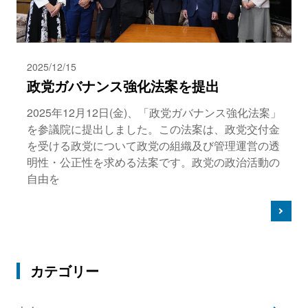
2025/12/15
政党ガバナンス強化法案を提出
2025年12月12日(金)、「政党ガバナンス強化法案」
を参議院に提出しました。この法案は、政党交付金
を受ける政党について政党の組織及び管理運営の透
明性・公正性を求める法案です。政党の政治活動の
自由を
カテゴリー