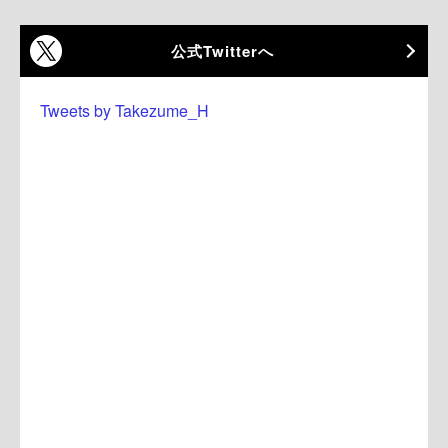
公式Twitterへ
Tweets by Takezume_H