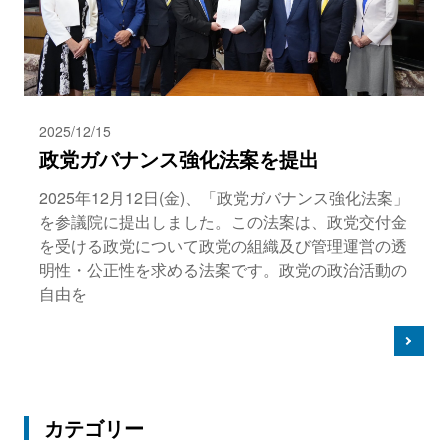
2025/12/15
政党ガバナンス強化法案を提出
2025年12月12日(金)、「政党ガバナンス強化法案」
を参議院に提出しました。この法案は、政党交付金
を受ける政党について政党の組織及び管理運営の透
明性・公正性を求める法案です。政党の政治活動の
自由を
カテゴリー