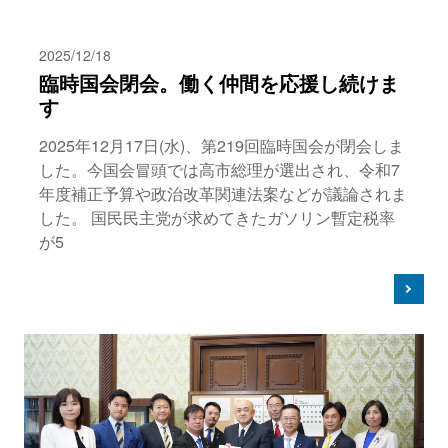
2025/12/18
臨時国会閉会。働く仲間を応援し続けま
す
2025年12月17日(水)、第219回臨時国会が閉会しま
した。今国会冒頭では高市総理が選出され、令和7
年度補正予算や政治改革関連法案などが議論されま
した。 国民民主党が求めてきたガソリン暫定税率
が5