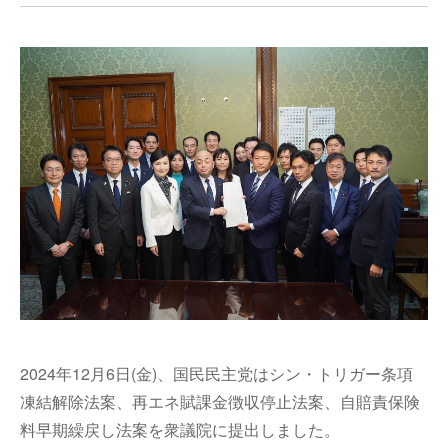
2024年
12月6日(金)、国民民主党はシン・トリガー条項
凍結解除法案、再エネ賦課金徴収停止法案、自賠責保険
料早期繰戻し法案を衆議院に提出しました。