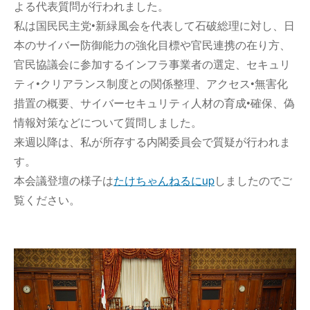
よる代表質問が行われました。
私は国民民主党•新緑風会を代表して石破総理に対し、日
本のサイバー防御能力の強化目標や官民連携の在り方、
官民協議会に参加するインフラ事業者の選定、セキュリ
ティ•クリアランス制度との関係整理、アクセス•無害化
措置の概要、サイバーセキュリティ人材の育成•確保、偽
情報対策などについて質問しました。
来週以降は、私が所存する内閣委員会で質疑が行われま
す。
本会議登壇の様子は
たけちゃんねるにup
しましたのでご
覧ください。