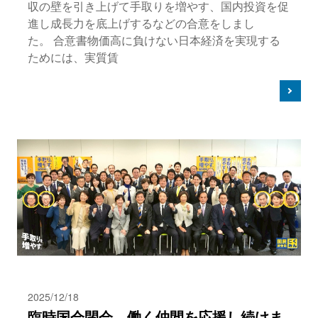
収の壁を引き上げて手取りを増やす、国内投資を促
進し成長力を底上げするなどの合意をしまし
た。 合意書物価高に負けない日本経済を実現する
ためには、実質賃
2025/12/18
臨時国会閉会。働く仲間を応援し続けま