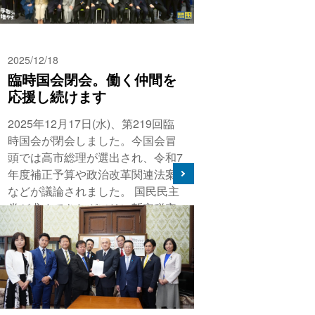
2025/12/18
臨時国会閉会。働く仲間を
応援し続けます
2025年12月17日(水)、第219回臨
時国会が閉会しました。今国会冒
頭では高市総理が選出され、令和7
年度補正予算や政治改革関連法案
などが議論されました。 国民民主
党が求めてきたガソリン暫定税率
が5