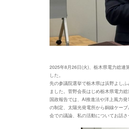
2025年
8月26日(火)、栃木県電力総
した。
先の参議院選挙で栃木県は浜野よしふ
ました。菅野会長はじめ栃木県電力総
国政報告では、AI推進法や洋上風力発
の制定、太陽光発電所から銅線ケーブ
会での議論、私の活動についてお話さ