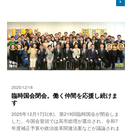
2025/12/18
臨時国会閉会。働く仲間を応援し続けま
す
2025年12月17日(水)、第219回臨時国会が閉会しま
した。今国会冒頭では高市総理が選出され、令和7
年度補正予算や政治改革関連法案などが議論されま