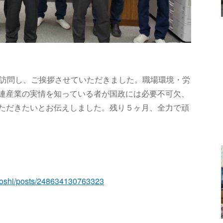
を訪問し、ご挨拶させていただきました。職場環境・労
連産業の実情を知っている者が国政には必要不可欠、
ただきたいとお伝えしました。残り５ヶ月、全力で頑
toshi/posts/248634130763323