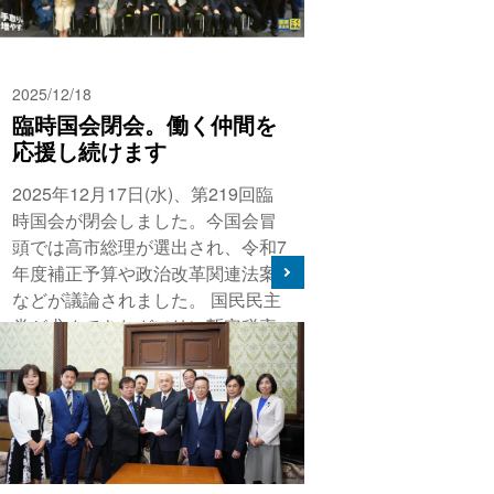
2025/12/18
臨時国会閉会。働く仲間を
応援し続けます
2025年12月17日(水)、第219回臨
時国会が閉会しました。今国会冒
頭では高市総理が選出され、令和7
年度補正予算や政治改革関連法案
などが議論されました。 国民民主
党が求めてきたガソリン暫定税率
が5