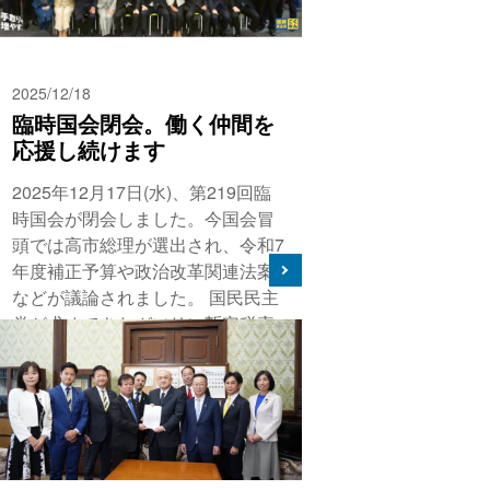
2025/12/18
臨時国会閉会。働く仲間を
応援し続けます
2025年12月17日(水)、第219回臨
時国会が閉会しました。今国会冒
頭では高市総理が選出され、令和7
年度補正予算や政治改革関連法案
などが議論されました。 国民民主
党が求めてきたガソリン暫定税率
が5