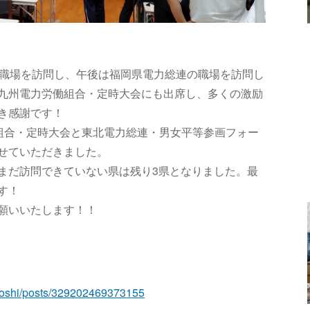
の職場を訪問し、午後は福岡県電力総連の職場を訪問し
九州電力労働組合・定時大会にも出席し、多くの激励
き感謝です！
働組合・定時大会と東北電力総連・男女平等参画フォー
せていただきました。
まだ訪問できていない県は残り3県となりました。最
す！
願いいたします！！
toshi/posts/329202469373155