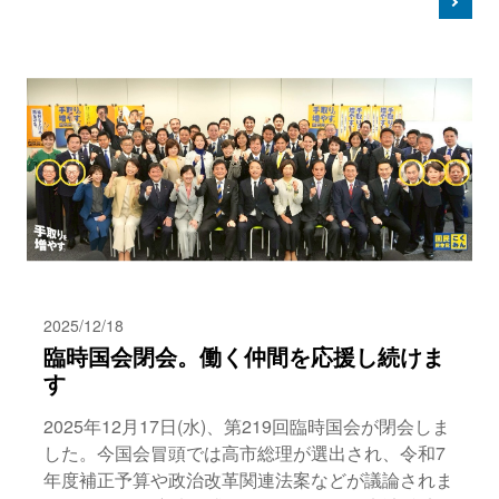
2025/12/18
臨時国会閉会。働く仲間を応援し続けま
す
2025年12月17日(水)、第219回臨時国会が閉会しま
した。今国会冒頭では高市総理が選出され、令和7
年度補正予算や政治改革関連法案などが議論されま