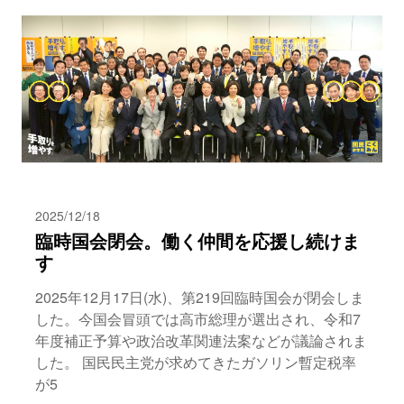
2025/12/18
臨時国会閉会。働く仲間を応援し続けま
す
2025年12月17日(水)、第219回臨時国会が閉会しま
した。今国会冒頭では高市総理が選出され、令和7
年度補正予算や政治改革関連法案などが議論されま
した。 国民民主党が求めてきたガソリン暫定税率
が5