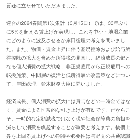
質疑に立たせていただきました。
連合の2024春闘第1次集計（3月15日）では、33年ぶり
に5％を超える賃上げが実現し、これを中小・地場産業
にどのように波及させるか岸田総理の考えを問いまし
た。また、物価・賃金上昇に伴う基礎控除および給与所
得控除の拡大を含めた所得税の見直し、経済成長の鍵と
なる個人消費の拡大戦略、非正規雇用から正規雇用への
転換施策、中間層の復活と低所得層の改善策などについ
て、岸田総理、鈴木財務大臣に問いました。
経済成長、個人消費の拡大には賞与などの一時金ではな
く、賃金による恒常的な引き上げが有効です。だからこ
そ、一時的な定額減税ではなく税や社会保障費の負担を
減らして消費を喚起することが重要と考えます。物価上
昇を上回る賃上げへの期待や必要性は与野党の共通認識