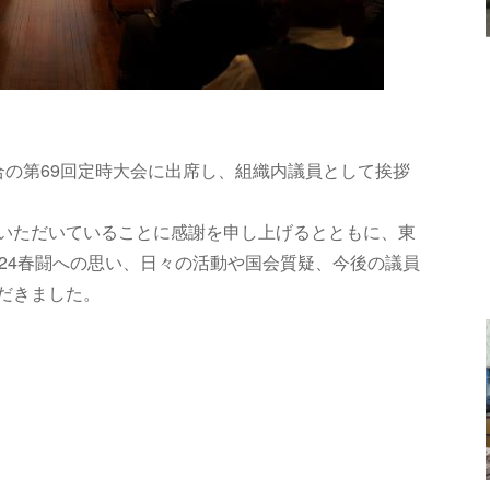
合の第69回定時大会に出席し、組織内議員として挨拶
いただいていることに感謝を申し上げるとともに、東
024春闘への思い、日々の活動や国会質疑、今後の議員
だきました。