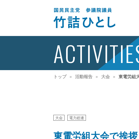
ACTIVITIE
トップ
活動報告
大会
東電労組
大会
電力総連
東電労組大会で挨拶