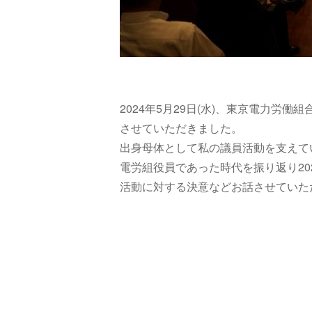
2024年
5月29日(水)、
東京電力労働組
させていただきました。
出身母体として私の議員活動を支えて
電労組役員であった時代を振り返り2
活動に対する決意などお話させていた