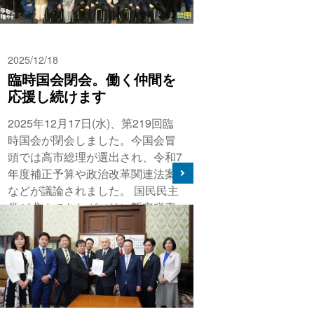
2025/12/18
臨時国会閉会。働く仲間を
応援し続けます
2025年12月17日(水)、第219回臨
時国会が閉会しました。今国会冒
頭では高市総理が選出され、令和7
年度補正予算や政治改革関連法案
などが議論されました。 国民民主
党が求めてきたガソリン暫定税率
が5