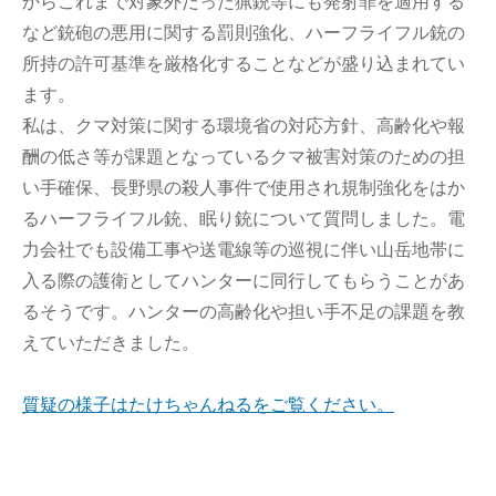
からこれまで対象外だった猟銃等にも発射罪を適用する
など銃砲の悪用に関する罰則強化、ハーフライフル銃の
所持の許可基準を厳格化することなどが盛り込まれてい
ます。
私は、クマ対策に関する環境省の対応方針、高齢化や報
酬の低さ等が課題となっているクマ被害対策のための担
い手確保、長野県の殺人事件で使用され規制強化をはか
るハーフライフル銃、眠り銃について質問しました。電
力会社でも設備工事や送電線等の巡視に伴い山岳地帯に
入る際の護衛としてハンターに同行してもらうことがあ
るそうです。ハンターの高齢化や担い手不足の課題を教
えていただきました。
質疑の様子はたけちゃんねるをご覧ください。