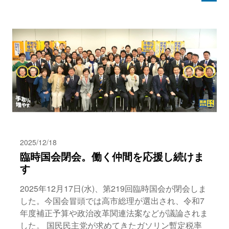
2025/12/18
臨時国会閉会。働く仲間を応援し続けま
す
2025年12月17日(水)、第219回臨時国会が閉会しま
した。今国会冒頭では高市総理が選出され、令和7
年度補正予算や政治改革関連法案などが議論されま
した。 国民民主党が求めてきたガソリン暫定税率